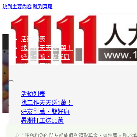
跳到主要內容
跳到頁尾
活動列表
找工作天天送1萬！
好友引薦・雙好康
全國各大學《最夯系所短影音大賽》
暑期打工送11萬
填寫推薦資訊
活動列表
我要推薦『他』參加比賽，他肯定能得獎！！！
找工作天天送1萬！
好友引薦・雙好康
暑期打工送11萬
為了讓您和您的朋友都能順利領取獎金，請推薦人務必填