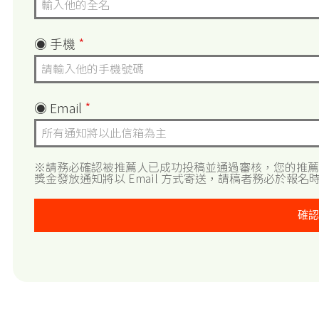
◉ 手機
*
◉ Email
*
※請務必確認被推薦人已成功投稿並通過審核，您的推薦
獎金發放通知將以 Email 方式寄送，請稿者務必於報
確認