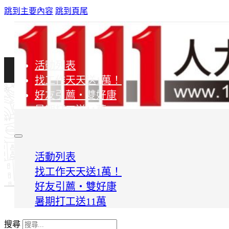
跳到主要內容
跳到頁尾
活動列表
找工作天天送1萬！
好友引薦・雙好康
2025全國各大學《最夯系所短影音大賽》
暑期打工送11萬
活動作品集
活動列表
找工作天天送1萬！
好友引薦・雙好康
暑期打工送11萬
搜尋