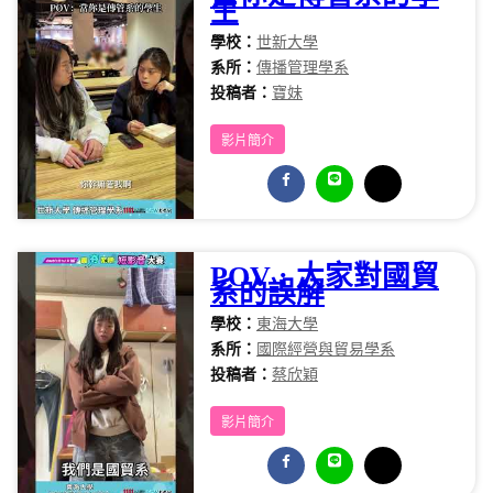
生
學校：
世新大學
系所：
傳播管理學系
投稿者：
寶妹
影片簡介
POV : 大家對國貿
系的誤解
學校：
東海大學
系所：
國際經營與貿易學系
投稿者：
蔡欣穎
影片簡介