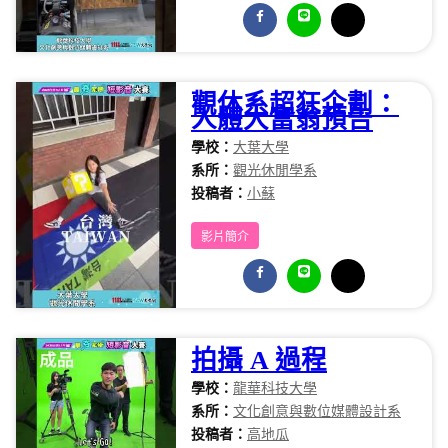
觀休系超狂企劃：
人體大富翁預告
學校：
大葉大學
系所：
觀光休閒學系
投稿者：
小蘇
影片簡介
拍攝 A 過程
學校：
龍華科技大學
系所：
文化創意與數位媒體設計系
投稿者：
高地瓜