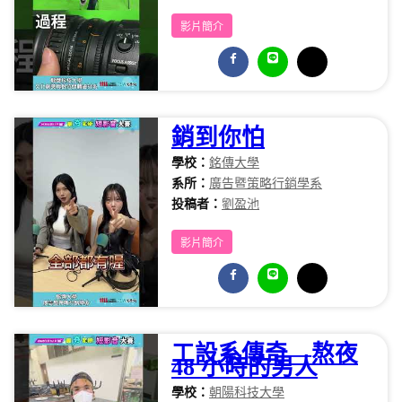
影片簡介
銷到你怕
學校：
銘傳大學
系所：
廣告暨策略行銷學系
投稿者：
劉盈池
影片簡介
工設系傳奇—熬夜
48 小時的男人
學校：
朝陽科技大學