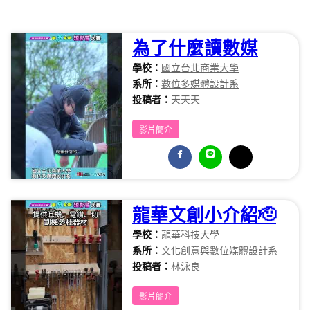
為了什麼讀數媒
學校：
國立台北商業大學
系所：
數位多媒體設計系
投稿者：
天天天
影片簡介
龍華文創小介紹🫡
學校：
龍華科技大學
系所：
文化創意與數位媒體設計系
投稿者：
林泳良
影片簡介