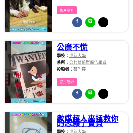
影片簡介
公廣不慌
學校：
世新大學
系所：
公共關係暨廣告學系
投稿者：
蔡昀臻
影片簡介
數媒超人來拯救你
的志願了寶貝
學校：
世新大學