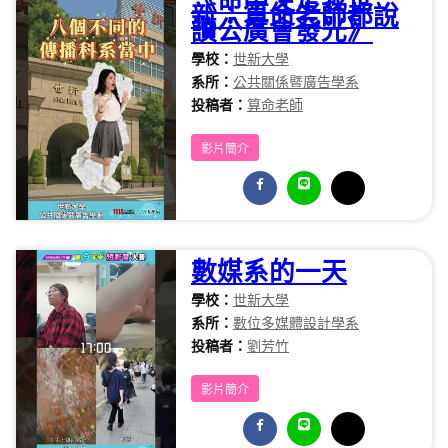
《命中注定我世
新：算命老師都說
讀公廣會發光》
學校：
世新大學
系所：
公共關係暨廣告學系
投稿者：
算命老師
影片簡介
數媒系的一天
學校：
世新大學
系所：
數位多媒體設計學系
投稿者：
劉芳竹
影片簡介