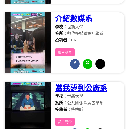
介紹數媒系
學校：
世新大學
系所：
數位多媒體設計學系
投稿者：
CN
影片簡介
當我夢到公廣系
學校：
世新大學
系所：
公共關係暨廣告學系
投稿者：
熊柏昕
影片簡介