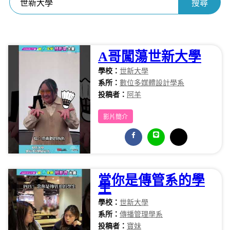
A哥闖蕩世新大學
學校：
世新大學
系所：
數位多媒體設計學系
投稿者：
阿羊
影片簡介
當你是傳管系的學
生
學校：
世新大學
系所：
傳播管理學系
投稿者：
寶妹