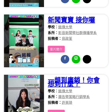
新聞寶寶 接你囉
學校：
銘傳大學
系所：
影音新聞暨社群傳播學系
投稿者：
翁政筌
影片簡介
一想到廣銷！你會
想到什麼？
學校：
銘傳大學
系所：
廣告暨策略行銷學系
投稿者：
許英琦