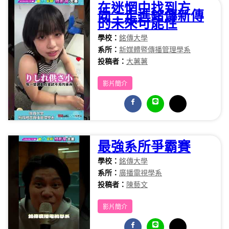
在迷惘中找到方
向：走進銘傳新傳
的未來可能性
學校：
銘傳大學
系所：
新媒體暨傳播管理學系
投稿者：
大薯薯
影片簡介
最強系所爭霸賽
學校：
銘傳大學
系所：
廣播電視學系
投稿者：
陳藝文
影片簡介