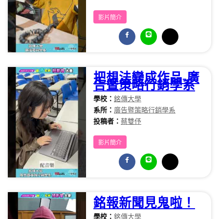
影片簡介
把想法變成作品-廣
告暨策略行銷學系
學校：
銘傳大學
系所：
廣告暨策略行銷學系
投稿者：
蔡雙伃
影片簡介
銘報新聞見鬼啦！
學校：
銘傳大學