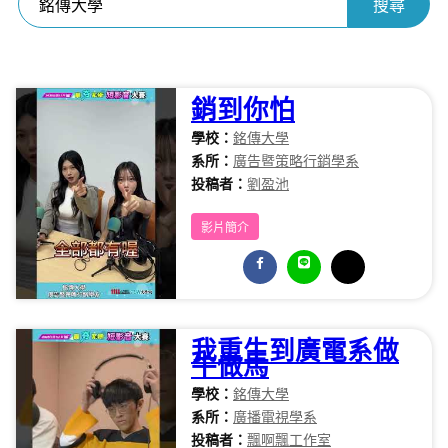
銷到你怕
學校：
銘傳大學
系所：
廣告暨策略行銷學系
投稿者：
劉盈池
影片簡介
我重生到廣電系做
牛做馬
學校：
銘傳大學
系所：
廣播電視學系
投稿者：
飄啊飄工作室