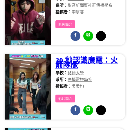
系所：
影音新聞暨社群傳播學系
投稿者：
李庭睿
影片簡介
​30 秒認識廣電：火
箭隊版
學校：
銘傳大學
系所：
廣播電視學系
投稿者：
吳柔均
影片簡介