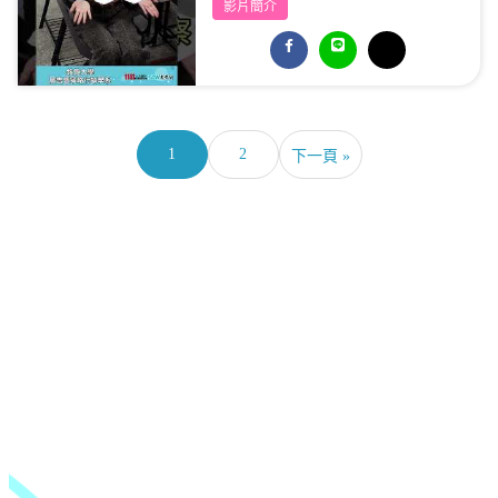
影片簡介
1
2
下一頁 »